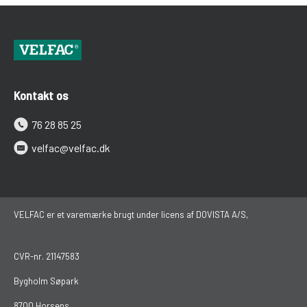
Kontakt os
76 28 85 25
velfac@velfac.dk
VELFAC er et varemærke brugt under licens af DOVISTA A/S,
CVR-nr. 21147583
Bygholm Søpark
8700 Horsens